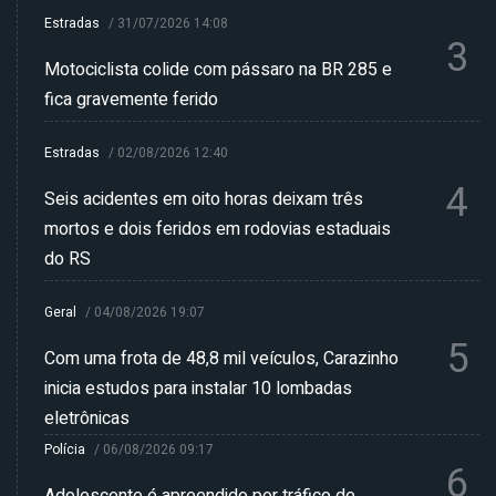
Estradas
/
31/07/2026 14:08
3
Motociclista colide com pássaro na BR 285 e
fica gravemente ferido
Estradas
/
02/08/2026 12:40
4
Seis acidentes em oito horas deixam três
mortos e dois feridos em rodovias estaduais
do RS
Geral
/
04/08/2026 19:07
5
Com uma frota de 48,8 mil veículos, Carazinho
inicia estudos para instalar 10 lombadas
eletrônicas
Polícia
/
06/08/2026 09:17
6
Adolescente é apreendido por tráfico de