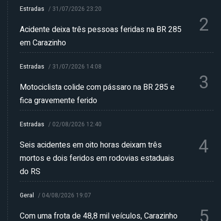
Estradas
/
31/07/2026 23:20
2
Acidente deixa três pessoas feridas na BR 285
em Carazinho
Estradas
/
31/07/2026 14:08
3
Motociclista colide com pássaro na BR 285 e
fica gravemente ferido
Estradas
/
02/08/2026 12:40
4
Seis acidentes em oito horas deixam três
mortos e dois feridos em rodovias estaduais
do RS
Geral
/
04/08/2026 19:07
5
Com uma frota de 48,8 mil veículos, Carazinho