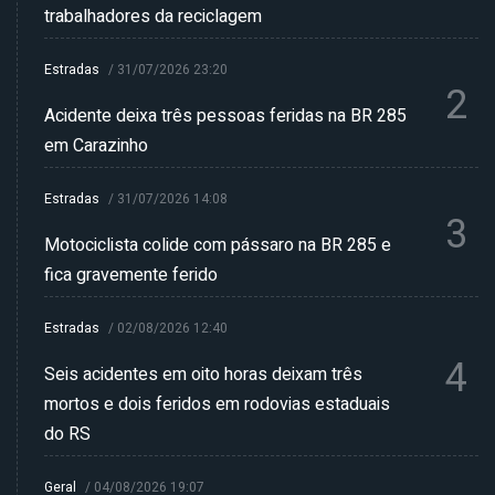
trabalhadores da reciclagem
Estradas
/
31/07/2026 23:20
2
Acidente deixa três pessoas feridas na BR 285
em Carazinho
Estradas
/
31/07/2026 14:08
3
Motociclista colide com pássaro na BR 285 e
fica gravemente ferido
Estradas
/
02/08/2026 12:40
4
Seis acidentes em oito horas deixam três
mortos e dois feridos em rodovias estaduais
do RS
Geral
/
04/08/2026 19:07