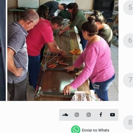
5
6
7
8
Enviar no Whats