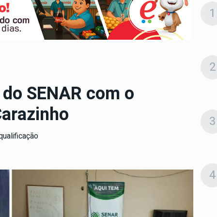
1
2
s do SENAR com o
Carazinho
3
qualificação
4