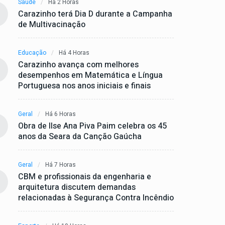
Saúde
Há 2 Horas
Carazinho terá Dia D durante a Campanha
de Multivacinação
Educação
Há 4 Horas
Carazinho avança com melhores
desempenhos em Matemática e Língua
Portuguesa nos anos iniciais e finais
Geral
Há 6 Horas
Obra de Ilse Ana Piva Paim celebra os 45
anos da Seara da Canção Gaúcha
Geral
Há 7 Horas
CBM e profissionais da engenharia e
arquitetura discutem demandas
relacionadas à Segurança Contra Incêndio