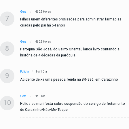
Geral
Há 22 Horas
7
Filhos unem diferentes profissões para administrar farmácias
criadas pelo pai há 54 anos
Geral
Há 22 Horas
8
Paróquia São José, do Bairro Oriental, lança livro contando a
história de 4 décadas da paróquia
Polícia
Há 1 Dia
9
Acidente deixa uma pessoa ferida na BR-386, em Carazinho
Geral
Há 1 Dia
10
Helios se manifesta sobre suspensão do serviço de fretamento
de Carazinho/Não-Me-Toque