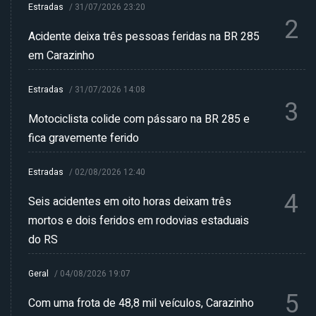
Estradas
/
31/07/2026 23:20
2
Acidente deixa três pessoas feridas na BR 285
em Carazinho
Estradas
/
31/07/2026 14:08
3
Motociclista colide com pássaro na BR 285 e
fica gravemente ferido
Estradas
/
02/08/2026 12:40
4
Seis acidentes em oito horas deixam três
mortos e dois feridos em rodovias estaduais
do RS
Geral
/
04/08/2026 19:07
5
Com uma frota de 48,8 mil veículos, Carazinho