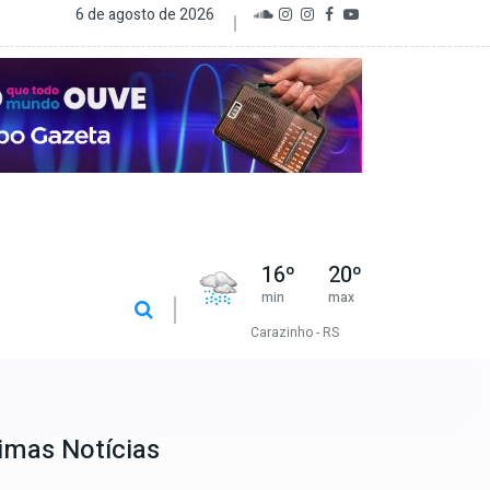
6 de agosto de 2026
16
º
20
º
min
max
Carazinho - RS
imas Notícias