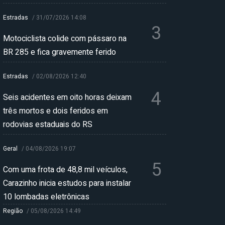
Estradas
/
31/07/2026 14:08
3
Motociclista colide com pássaro na
BR 285 e fica gravemente ferido
Estradas
/
02/08/2026 12:40
4
Seis acidentes em oito horas deixam
três mortos e dois feridos em
rodovias estaduais do RS
Geral
/
04/08/2026 19:07
5
Com uma frota de 48,8 mil veículos,
Carazinho inicia estudos para instalar
10 lombadas eletrônicas
Região
/
05/08/2026 14:49