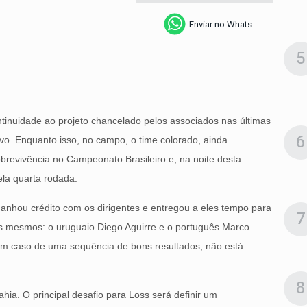
Enviar no Whats
5
ntinuidade ao projeto chancelado pelos associados nas últimas
6
tivo. Enquanto isso, no campo, o time colorado, ainda
revivência no Campeonato Brasileiro e, na noite desta
pela quarta rodada.
ganhou crédito com os dirigentes e entregou a eles tempo para
7
s mesmos: o uruguaio Diego Aguirre e o português Marco
 em caso de uma sequência de bons resultados, não está
8
ia. O principal desafio para Loss será definir um