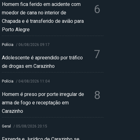
Homem fica ferido em acidente com
6
moedor de cana no interior de
Chapada e é transferido de avião para
Porto Alegre
Polícia
/
06/08/2026 09:17
7
Adolescente é apreendido por tráfico
de drogas em Carazinho
Polícia
/
04/08/2026 11:04
8
Homem é preso por porte irregular de
arma de fogo e receptação em
Carazinho
Geral
/
05/08/2026 20:15
Fazenda e Jurídico de Carazinho se