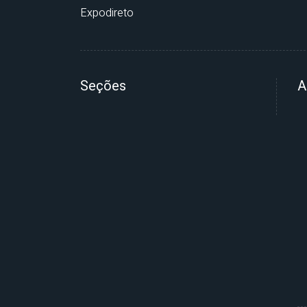
Expodireto
Seções
A