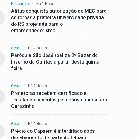
Educação
Há 1 Hora
Atitus conquista autorização do MEC para
se tornar a primeira universidade privada
do RS projetada para o
empreendedorismo
Geral
Há 2 Horas
Paróquia São José realiza 2º Bazar de
Inverno da Cáritas a partir desta quinta-
feira
Geral
Há 2 Horas
Protetoras recebem certificado e
fortalecem vínculos pela causa animal em
Carazinho
Geral
Há 5 Horas
Prédio do Capsem é interditado após
desabamento de parte do telhado