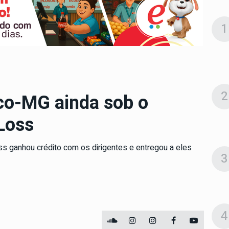
1
2
ico-MG ainda sob o
Loss
oss ganhou crédito com os dirigentes e entregou a eles
3
4