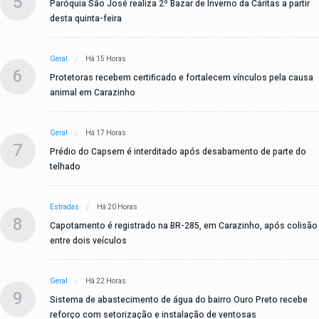
5
Paróquia São José realiza 2º Bazar de Inverno da Cáritas a partir
desta quinta-feira
Geral
Há 15 Horas
6
Protetoras recebem certificado e fortalecem vínculos pela causa
animal em Carazinho
Geral
Há 17 Horas
7
Prédio do Capsem é interditado após desabamento de parte do
telhado
Estradas
Há 20 Horas
8
Capotamento é registrado na BR-285, em Carazinho, após colisão
entre dois veículos
Geral
Há 22 Horas
9
Sistema de abastecimento de água do bairro Ouro Preto recebe
reforço com setorização e instalação de ventosas