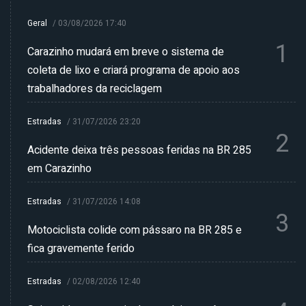
Geral
/
03/08/2026 17:40
1
Carazinho mudará em breve o sistema de
coleta de lixo e criará programa de apoio aos
trabalhadores da reciclagem
Estradas
/
31/07/2026 23:20
2
Acidente deixa três pessoas feridas na BR 285
em Carazinho
Estradas
/
31/07/2026 14:08
3
Motociclista colide com pássaro na BR 285 e
fica gravemente ferido
Estradas
/
02/08/2026 12:40