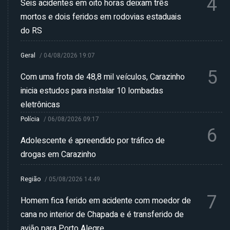
4
Seis acidentes em oito horas deixam três
mortos e dois feridos em rodovias estaduais
do RS
Geral
/
04/08/2026 19:07
5
Com uma frota de 48,8 mil veículos, Carazinho
inicia estudos para instalar 10 lombadas
eletrônicas
Polícia
/
06/08/2026 09:17
6
Adolescente é apreendido por tráfico de
drogas em Carazinho
Região
/
05/08/2026 14:49
7
Homem fica ferido em acidente com moedor de
cana no interior de Chapada e é transferido de
avião para Porto Alegre