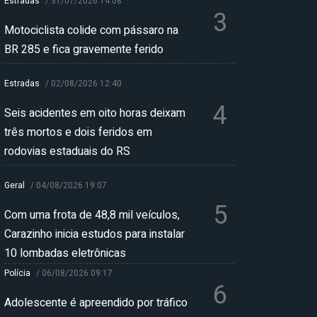
Estradas
/
31/07/2026 14:08
3
Motociclista colide com pássaro na
BR 285 e fica gravemente ferido
Estradas
/
02/08/2026 12:40
4
Seis acidentes em oito horas deixam
três mortos e dois feridos em
rodovias estaduais do RS
Geral
/
04/08/2026 19:07
5
Com uma frota de 48,8 mil veículos,
Carazinho inicia estudos para instalar
10 lombadas eletrônicas
Polícia
/
06/08/2026 09:17
6
Adolescente é apreendido por tráfico