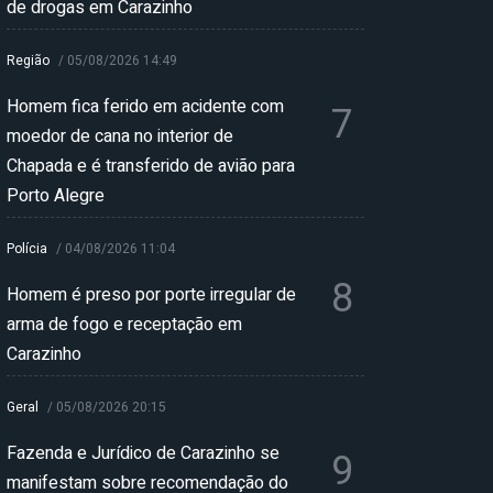
de drogas em Carazinho
Região
/
05/08/2026 14:49
Homem fica ferido em acidente com
7
moedor de cana no interior de
Chapada e é transferido de avião para
Porto Alegre
Polícia
/
04/08/2026 11:04
8
Homem é preso por porte irregular de
arma de fogo e receptação em
Carazinho
Geral
/
05/08/2026 20:15
Fazenda e Jurídico de Carazinho se
9
manifestam sobre recomendação do