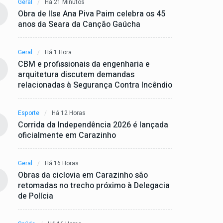
Geral
Há 21 Minutos
Obra de Ilse Ana Piva Paim celebra os 45
anos da Seara da Canção Gaúcha
Geral
Há 1 Hora
CBM e profissionais da engenharia e
arquitetura discutem demandas
relacionadas à Segurança Contra Incêndio
Esporte
Há 12 Horas
Corrida da Independência 2026 é lançada
oficialmente em Carazinho
Geral
Há 16 Horas
Obras da ciclovia em Carazinho são
retomadas no trecho próximo à Delegacia
de Polícia