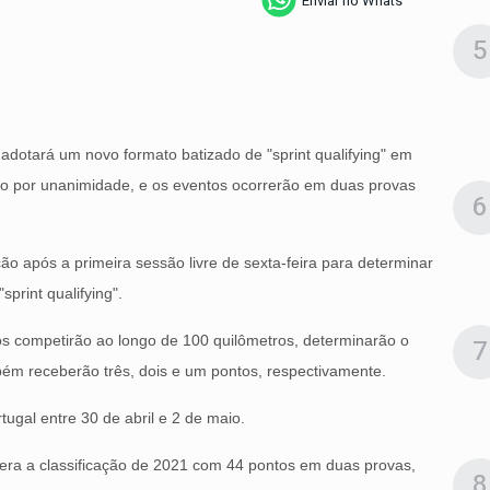
Enviar no Whats
5
adotará um novo formato batizado de "sprint qualifying" em
do por unanimidade, e os eventos ocorrerão em duas provas
6
ão após a primeira sessão livre de sexta-feira para determinar
print qualifying".
otos competirão ao longo de 100 quilômetros, determinarão o
7
mbém receberão três, dois e um pontos, respectivamente.
ugal entre 30 de abril e 2 de maio.
idera a classificação de 2021 com 44 pontos em duas provas,
8