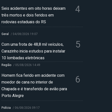
4
Seis acidentes em oito horas deixam
três mortos e dois feridos em
rodovias estaduais do RS
Geral
/
04/08/2026 19:07
5
Com uma frota de 48,8 mil veículos,
Carazinho inicia estudos para instalar
10 lombadas eletrônicas
Região
/
05/08/2026 14:49
Homem fica ferido em acidente com
6
moedor de cana no interior de
Chapada e é transferido de avião para
Porto Alegre
Polícia
/
06/08/2026 09:17