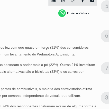
5
Enviar no Whats
6
ses fez com que quase um terço (31%) dos consumidores
om um levantamento do Webmotors Autoinsights.
rros passaram a andar mais a pé (22%). Outros 21% investiram
7
ais alternativas são a bicicletas (33%) e os carros por
postos de combustíveis, a maioria dos entrevistados afirma
8
z por semana, independente do veículo que utilizam.
l, 74% dos respondentes costumam avaliar de alguma forma a