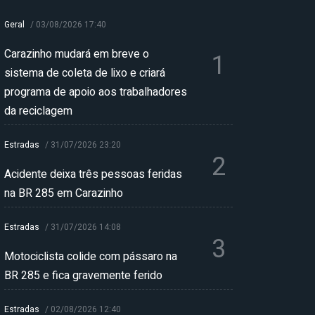
Geral
/
03/08/2026 17:40
Carazinho mudará em breve o
1
sistema de coleta de lixo e criará
programa de apoio aos trabalhadores
da reciclagem
Estradas
/
31/07/2026 23:20
2
Acidente deixa três pessoas feridas
na BR 285 em Carazinho
Estradas
/
31/07/2026 14:08
3
Motociclista colide com pássaro na
BR 285 e fica gravemente ferido
Estradas
/
02/08/2026 12:40