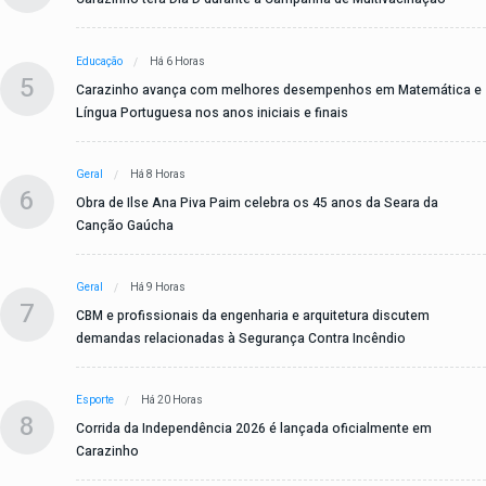
Educação
Há 6 Horas
5
Carazinho avança com melhores desempenhos em Matemática e
Língua Portuguesa nos anos iniciais e finais
Geral
Há 8 Horas
6
Obra de Ilse Ana Piva Paim celebra os 45 anos da Seara da
Canção Gaúcha
Geral
Há 9 Horas
7
CBM e profissionais da engenharia e arquitetura discutem
demandas relacionadas à Segurança Contra Incêndio
Esporte
Há 20 Horas
8
Corrida da Independência 2026 é lançada oficialmente em
Carazinho