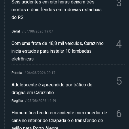
3
Seis acidentes em oito horas deixam três
mortos e dois feridos em rodovias estaduais
do RS
Geral
/
04/08/2026 19:07
4
Com uma frota de 48,8 mil veículos, Carazinho
inicia estudos para instalar 10 lombadas
eletrônicas
Polícia
/
06/08/2026 09:17
5
Adolescente é apreendido por tráfico de
drogas em Carazinho
Região
/
05/08/2026 14:49
6
Homem fica ferido em acidente com moedor de
cana no interior de Chapada e é transferido de
avião para Porto Alegre