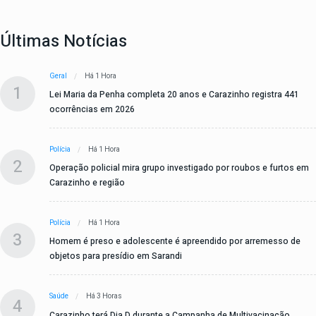
Últimas Notícias
Geral
Há 1 Hora
1
Lei Maria da Penha completa 20 anos e Carazinho registra 441
ocorrências em 2026
Polícia
Há 1 Hora
2
Operação policial mira grupo investigado por roubos e furtos em
Carazinho e região
Polícia
Há 1 Hora
3
Homem é preso e adolescente é apreendido por arremesso de
objetos para presídio em Sarandi
Saúde
Há 3 Horas
4
Carazinho terá Dia D durante a Campanha de Multivacinação