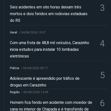
3
Seis acidentes em oito horas deixam três
mortos e dois feridos em rodovias estaduais
do RS
Geral
/
04/08/2026 19:07
4
Com uma frota de 48,8 mil veículos, Carazinho
inicia estudos para instalar 10 lombadas
eletrônicas
Polícia
/
06/08/2026 09:17
5
Adolescente é apreendido por tráfico de
drogas em Carazinho
Região
/
05/08/2026 14:49
6
Homem fica ferido em acidente com moedor de
cana no interior de Chapada e é transferido de