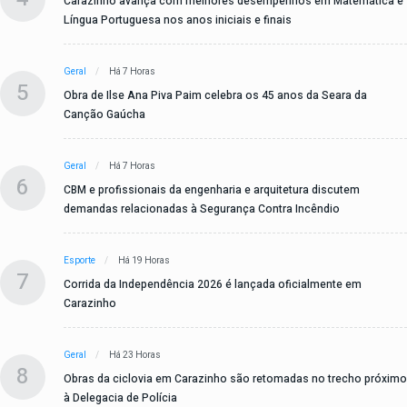
Carazinho avança com melhores desempenhos em Matemática e
Língua Portuguesa nos anos iniciais e finais
Geral
Há 7 Horas
5
Obra de Ilse Ana Piva Paim celebra os 45 anos da Seara da
Canção Gaúcha
Geral
Há 7 Horas
6
CBM e profissionais da engenharia e arquitetura discutem
demandas relacionadas à Segurança Contra Incêndio
Esporte
Há 19 Horas
7
Corrida da Independência 2026 é lançada oficialmente em
Carazinho
Geral
Há 23 Horas
8
Obras da ciclovia em Carazinho são retomadas no trecho próximo
à Delegacia de Polícia