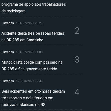
programa de apoio aos trabalhadores
da reciclagem
Estradas
/
31/07/2026 23:20
2
Acidente deixa três pessoas feridas
na BR 285 em Carazinho
Estradas
/
31/07/2026 14:08
3
Motociclista colide com pássaro na
BR 285 e fica gravemente ferido
Estradas
/
02/08/2026 12:40
4
Seis acidentes em oito horas deixam
três mortos e dois feridos em
rodovias estaduais do RS