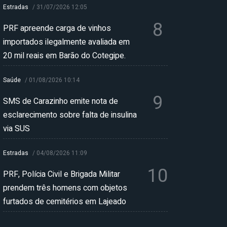
Estradas
/
31/07/2026 12:05
8
PRF apreende carga de vinhos
importados ilegalmente avaliada em
20 mil reais em Barão do Cotegipe.
Saúde
/
01/08/2026 10:14
9
SMS de Carazinho emite nota de
esclarecimento sobre falta de insulina
via SUS
Estradas
/
04/08/2026 11:09
10
PRF, Polícia Civil e Brigada Militar
prendem três homens com objetos
furtados de cemitérios em Lajeado