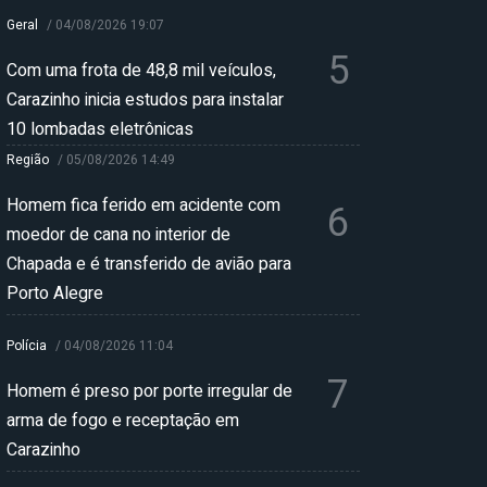
Geral
/
04/08/2026 19:07
5
Com uma frota de 48,8 mil veículos,
Carazinho inicia estudos para instalar
10 lombadas eletrônicas
Região
/
05/08/2026 14:49
Homem fica ferido em acidente com
6
moedor de cana no interior de
Chapada e é transferido de avião para
Porto Alegre
Polícia
/
04/08/2026 11:04
7
Homem é preso por porte irregular de
arma de fogo e receptação em
Carazinho