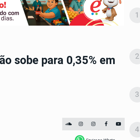
1
2
ção sobe para 0,35% em
3
4