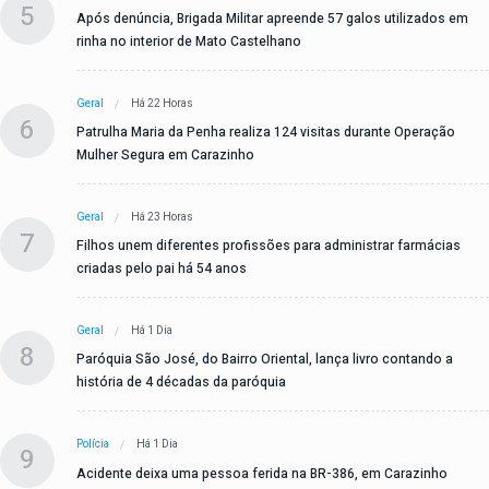
5
Após denúncia, Brigada Militar apreende 57 galos utilizados em
rinha no interior de Mato Castelhano
Geral
Há 22 Horas
6
Patrulha Maria da Penha realiza 124 visitas durante Operação
Mulher Segura em Carazinho
Geral
Há 23 Horas
7
Filhos unem diferentes profissões para administrar farmácias
criadas pelo pai há 54 anos
Geral
Há 1 Dia
8
Paróquia São José, do Bairro Oriental, lança livro contando a
história de 4 décadas da paróquia
Polícia
Há 1 Dia
9
Acidente deixa uma pessoa ferida na BR-386, em Carazinho