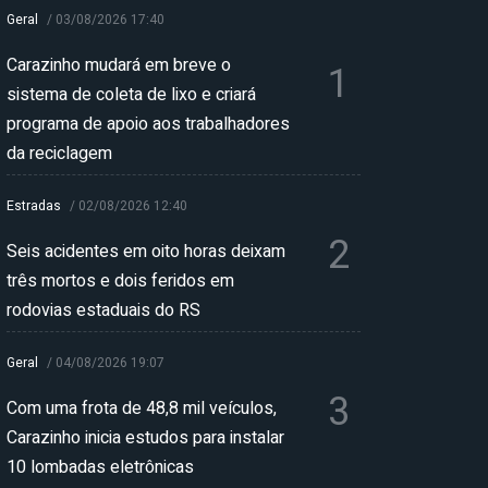
Geral
/
03/08/2026 17:40
Carazinho mudará em breve o
1
sistema de coleta de lixo e criará
programa de apoio aos trabalhadores
da reciclagem
Estradas
/
02/08/2026 12:40
2
Seis acidentes em oito horas deixam
três mortos e dois feridos em
rodovias estaduais do RS
Geral
/
04/08/2026 19:07
3
Com uma frota de 48,8 mil veículos,
Carazinho inicia estudos para instalar
10 lombadas eletrônicas