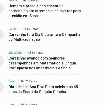
Polícia
Há 14 Horas
Homem é preso e adolescente é
apreendido por arremesso de objetos para
presídio em Sarandi
Saúde
Há 15 Horas
Carazinho terá Dia D durante a Campanha
de Multivacinação
Educação
Há 18 Horas
Carazinho avança com melhores
desempenhos em Matemática e Língua
Portuguesa nos anos iniciais e finais
Geral
Há 20 Horas
Obra de Ilse Ana Piva Paim celebra os 45
anos da Seara da Canção Gaúcha
Geral
Há 21 Horas