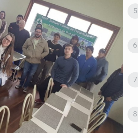
5
6
7
8