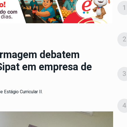
1
2
ermagem debatem
Sipat em empresa de
3
 Estágio Curricular II.
4