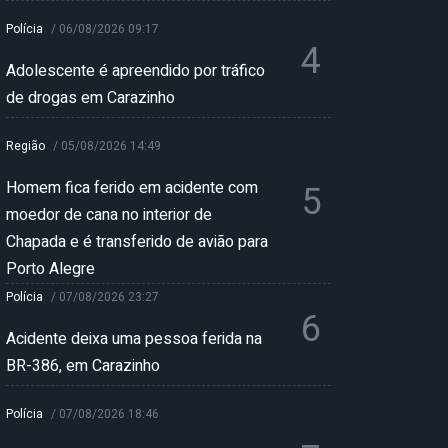
Polícia
/
06/08/2026 09:17
4
Adolescente é apreendido por tráfico
de drogas em Carazinho
Região
/
05/08/2026 14:49
Homem fica ferido em acidente com
5
moedor de cana no interior de
Chapada e é transferido de avião para
Porto Alegre
Polícia
/
07/08/2026 23:27
6
Acidente deixa uma pessoa ferida na
BR-386, em Carazinho
Polícia
/
07/08/2026 18:46