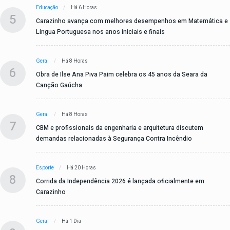
Educação
Há 6 Horas
5
Carazinho avança com melhores desempenhos em Matemática e
Língua Portuguesa nos anos iniciais e finais
Geral
Há 8 Horas
6
Obra de Ilse Ana Piva Paim celebra os 45 anos da Seara da
Canção Gaúcha
Geral
Há 8 Horas
7
CBM e profissionais da engenharia e arquitetura discutem
demandas relacionadas à Segurança Contra Incêndio
Esporte
Há 20 Horas
8
Corrida da Independência 2026 é lançada oficialmente em
Carazinho
Geral
Há 1 Dia