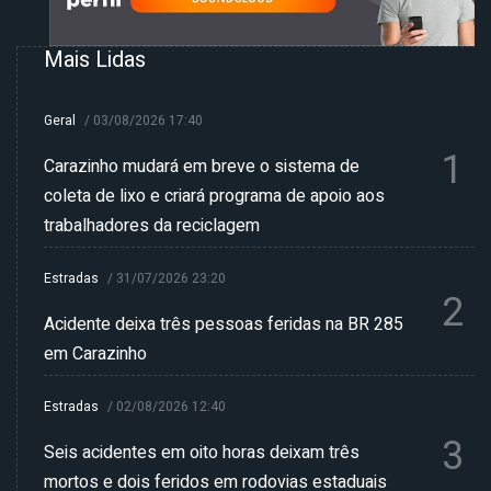
Mais Lidas
Geral
/
03/08/2026 17:40
1
Carazinho mudará em breve o sistema de
coleta de lixo e criará programa de apoio aos
trabalhadores da reciclagem
Estradas
/
31/07/2026 23:20
2
Acidente deixa três pessoas feridas na BR 285
em Carazinho
Estradas
/
02/08/2026 12:40
3
Seis acidentes em oito horas deixam três
mortos e dois feridos em rodovias estaduais