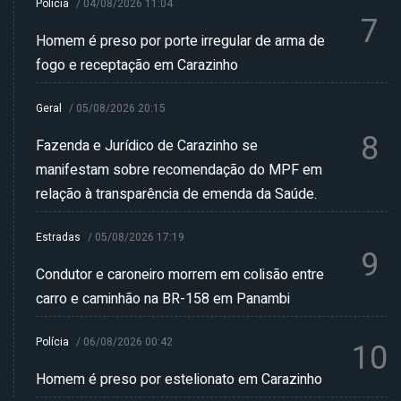
Polícia
/
04/08/2026 11:04
7
Homem é preso por porte irregular de arma de
fogo e receptação em Carazinho
Geral
/
05/08/2026 20:15
8
Fazenda e Jurídico de Carazinho se
manifestam sobre recomendação do MPF em
relação à transparência de emenda da Saúde.
Estradas
/
05/08/2026 17:19
9
Condutor e caroneiro morrem em colisão entre
carro e caminhão na BR-158 em Panambi
Polícia
/
06/08/2026 00:42
10
Homem é preso por estelionato em Carazinho