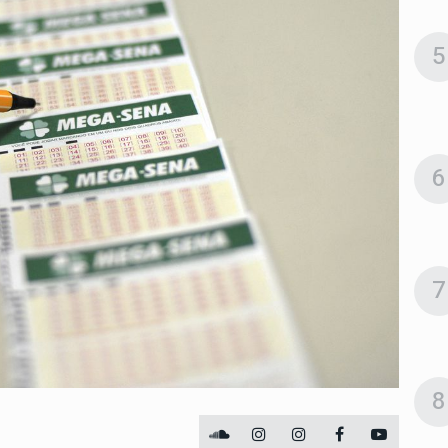
5
6
7
8