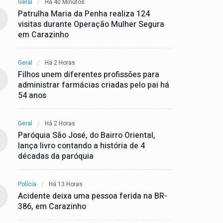
Geral
Há 40 Minutos
Patrulha Maria da Penha realiza 124
visitas durante Operação Mulher Segura
em Carazinho
Geral
Há 2 Horas
Filhos unem diferentes profissões para
administrar farmácias criadas pelo pai há
54 anos
Geral
Há 2 Horas
Paróquia São José, do Bairro Oriental,
lança livro contando a história de 4
décadas da paróquia
Polícia
Há 13 Horas
Acidente deixa uma pessoa ferida na BR-
386, em Carazinho