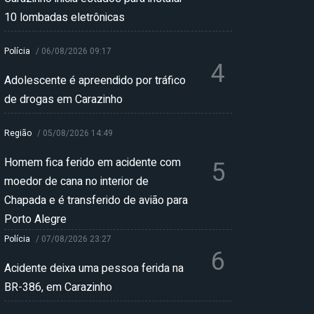
10 lombadas eletrônicas
Polícia
/
06/08/2026 09:17
4
Adolescente é apreendido por tráfico
de drogas em Carazinho
Região
/
05/08/2026 14:49
Homem fica ferido em acidente com
5
moedor de cana no interior de
Chapada e é transferido de avião para
Porto Alegre
Polícia
/
07/08/2026 23:27
6
Acidente deixa uma pessoa ferida na
BR-386, em Carazinho