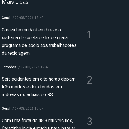
Mais Lidas
Geral
/
03/08/2026 17:40
Carazinho mudará em breve o
1
sistema de coleta de lixo e criará
programa de apoio aos trabalhadores
da reciclagem
Estradas
/
02/08/2026 12:40
2
Seis acidentes em oito horas deixam
três mortos e dois feridos em
rodovias estaduais do RS
Geral
/
04/08/2026 19:07
3
Com uma frota de 48,8 mil veículos,
Carazinho inicia estudos para instalar