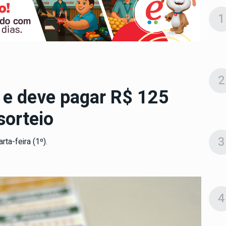
1
2
e deve pagar R$ 125
sorteio
3
ta-feira (1º).
4