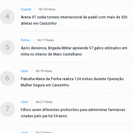
Esporte
Há 16 Horas
4
Arena ST sedia torneio internacional de padel com mais de 350
atletas em Carazinho
Polícia
Há 17 Horas
5
Após denúncia, Brigada Militar apreende 57 galos utilizados em
rinha no interior de Mato Castelhano
Geral
Há 19 Horas
6
Patrulha Maria da Penha realiza 124 visitas durante Operação
Mulher Segura em Carazinho
Geral
Há 21 Horas
7
Filhos unem diferentes profissões para administrar farmácias
criadas pelo pai há 54 anos
Geral
Há 21 Horas