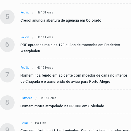
Região
Há 10 Horas
5
Cresol anuncia abertura de agência em Colorado
Polícia
Há 11 Horas
6
PRF apreende mais de 120 quilos de maconha em Frederico
Westphalen
Região
Há 12 Horas
7
Homem fica ferido em acidente com moedor de cana no interior
de Chapada e é transferido de avião para Porto Alegre
Estradas
Há 15 Horas
8
Homem morre atropelado na BR-386 em Soledade
Geral
Há 1 Dia
9
Com uma frota de 48,8 mil veículos, Carazinho inicia estudos para