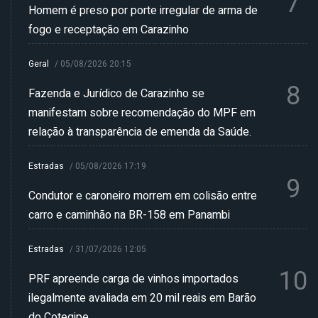
7
Homem é preso por porte irregular de arma de
fogo e receptação em Carazinho
Geral
/
05/08/2026 20:15
8
Fazenda e Jurídico de Carazinho se
manifestam sobre recomendação do MPF em
relação à transparência de emenda da Saúde.
Estradas
/
05/08/2026 17:19
9
Condutor e caroneiro morrem em colisão entre
carro e caminhão na BR-158 em Panambi
Estradas
/
31/07/2026 12:05
10
PRF apreende carga de vinhos importados
ilegalmente avaliada em 20 mil reais em Barão
do Cotegipe.