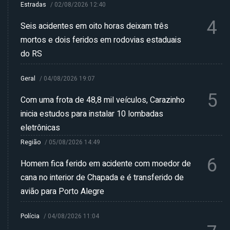
Estradas
/
02/08/2026 12:40
4
Seis acidentes em oito horas deixam três
mortos e dois feridos em rodovias estaduais
do RS
Geral
/
04/08/2026 19:07
5
Com uma frota de 48,8 mil veículos, Carazinho
inicia estudos para instalar 10 lombadas
eletrônicas
Região
/
05/08/2026 14:49
6
Homem fica ferido em acidente com moedor de
cana no interior de Chapada e é transferido de
avião para Porto Alegre
Polícia
/
04/08/2026 11:04