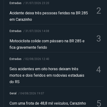
Estradas
/
31/07/2026 23:20
2
Acidente deixa três pessoas feridas na BR 285
em Carazinho
Estradas
/
31/07/2026 14:08
3
Motociclista colide com pássaro na BR 285 e
fica gravemente ferido
Estradas
/
02/08/2026 12:40
4
Seis acidentes em oito horas deixam três
mortos e dois feridos em rodovias estaduais
do RS
Geral
/
04/08/2026 19:07
5
Com uma frota de 48,8 mil veículos, Carazinho