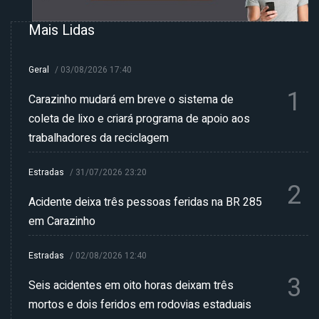
Mais Lidas
Geral
/
03/08/2026 17:40
1
Carazinho mudará em breve o sistema de
coleta de lixo e criará programa de apoio aos
trabalhadores da reciclagem
Estradas
/
31/07/2026 23:20
2
Acidente deixa três pessoas feridas na BR 285
em Carazinho
Estradas
/
02/08/2026 12:40
3
Seis acidentes em oito horas deixam três
mortos e dois feridos em rodovias estaduais