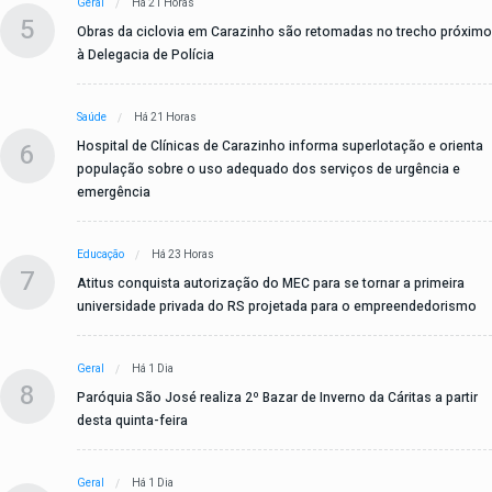
Geral
Há 21 Horas
5
Obras da ciclovia em Carazinho são retomadas no trecho próximo
à Delegacia de Polícia
Saúde
Há 21 Horas
6
Hospital de Clínicas de Carazinho informa superlotação e orienta
população sobre o uso adequado dos serviços de urgência e
emergência
Educação
Há 23 Horas
7
Atitus conquista autorização do MEC para se tornar a primeira
universidade privada do RS projetada para o empreendedorismo
Geral
Há 1 Dia
8
Paróquia São José realiza 2º Bazar de Inverno da Cáritas a partir
desta quinta-feira
Geral
Há 1 Dia