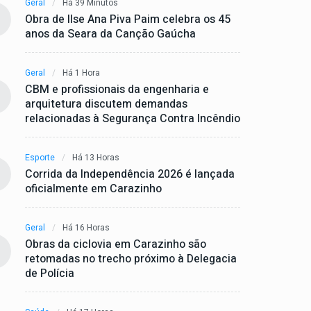
Geral
Há 39 Minutos
Obra de Ilse Ana Piva Paim celebra os 45
anos da Seara da Canção Gaúcha
Geral
Há 1 Hora
CBM e profissionais da engenharia e
arquitetura discutem demandas
relacionadas à Segurança Contra Incêndio
Esporte
Há 13 Horas
Corrida da Independência 2026 é lançada
oficialmente em Carazinho
Geral
Há 16 Horas
Obras da ciclovia em Carazinho são
retomadas no trecho próximo à Delegacia
de Polícia