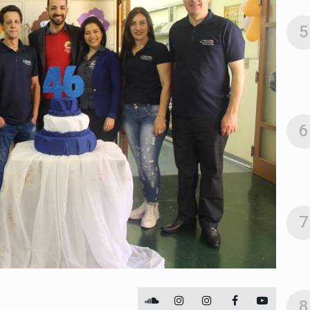
5
6
7
8