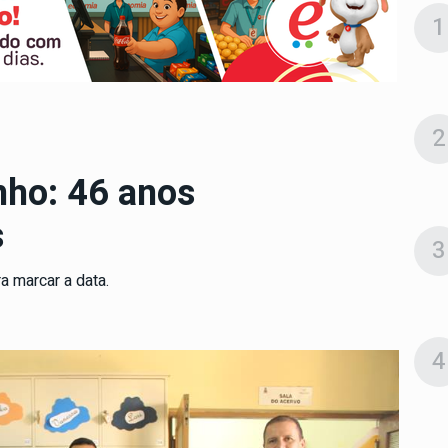
1
2
nho: 46 anos
s
3
a marcar a data.
4