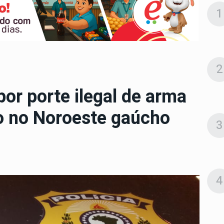
1
2
r porte ilegal de arma
o no Noroeste gaúcho
3
4