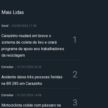
Mais Lidas
Geral
/
03/08/2026 17:40
Carazinho mudará em breve o
1
sistema de coleta de lixo e criará
programa de apoio aos trabalhadores
da reciclagem
Estradas
/
31/07/2026 23:20
2
Acidente deixa três pessoas feridas
na BR 285 em Carazinho
Estradas
/
31/07/2026 14:08
3
Motociclista colide com pássaro na