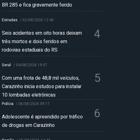
BR 285 e fica gravemente ferido
Estradas
/
02/08/2026 12:40
4
Seis acidentes em oito horas deixam
três mortos e dois feridos em
rodovias estaduais do RS
Geral
/
04/08/2026 19:07
5
Com uma frota de 48,8 mil veículos,
Carazinho inicia estudos para instalar
10 lombadas eletrônicas
Polícia
/
06/08/2026 09:17
6
Adolescente é apreendido por tráfico
de drogas em Carazinho