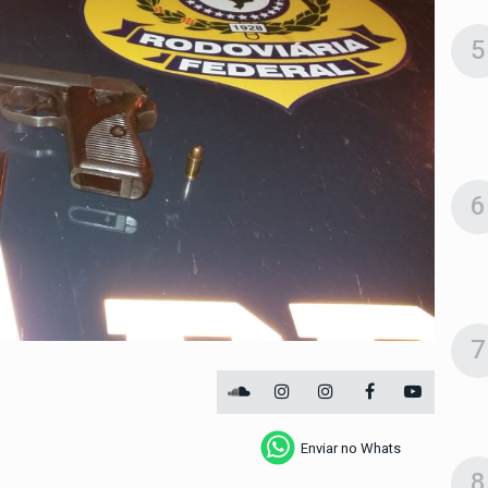
5
6
7
Enviar no Whats
8