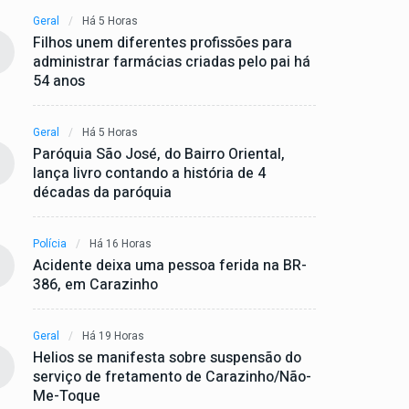
Geral
Há 5 Horas
Filhos unem diferentes profissões para
administrar farmácias criadas pelo pai há
54 anos
Geral
Há 5 Horas
Paróquia São José, do Bairro Oriental,
lança livro contando a história de 4
décadas da paróquia
Polícia
Há 16 Horas
Acidente deixa uma pessoa ferida na BR-
386, em Carazinho
Geral
Há 19 Horas
Helios se manifesta sobre suspensão do
serviço de fretamento de Carazinho/Não-
Me-Toque