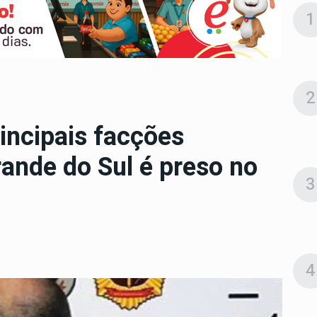
1
2
incipais facções
ande do Sul é preso no
3
4