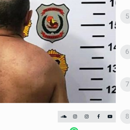
5
6
7
8