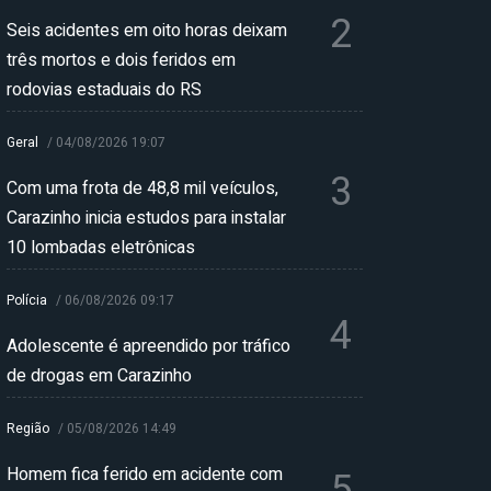
2
Seis acidentes em oito horas deixam
três mortos e dois feridos em
rodovias estaduais do RS
Geral
/
04/08/2026 19:07
3
Com uma frota de 48,8 mil veículos,
Carazinho inicia estudos para instalar
10 lombadas eletrônicas
Polícia
/
06/08/2026 09:17
4
Adolescente é apreendido por tráfico
de drogas em Carazinho
Região
/
05/08/2026 14:49
Homem fica ferido em acidente com
5