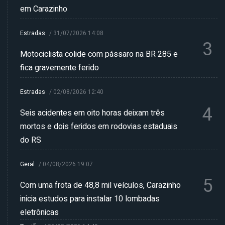
em Carazinho
Estradas
/
31/07/2026 14:08
3
Motociclista colide com pássaro na BR 285 e
fica gravemente ferido
Estradas
/
02/08/2026 12:40
4
Seis acidentes em oito horas deixam três
mortos e dois feridos em rodovias estaduais
do RS
Geral
/
04/08/2026 19:07
5
Com uma frota de 48,8 mil veículos, Carazinho
inicia estudos para instalar 10 lombadas
eletrônicas