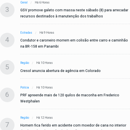
Geral
Há 6 Horas
3
GSV promove galeto com massa neste sábado (8) para arrecadar
recursos destinados à manutenção dos trabalhos
Estradas
Há 9 Horas
4
Condutor e caroneiro morrem em colisão entre carro e caminhão
na BR-158 em Panambi
Região
Há 10 Horas
5
Cresol anuncia abertura de agência em Colorado
Polícia
Há 10 Horas
6
PRF apreende mais de 120 quilos de maconha em Frederico
Westphalen
Região
Há 12 Horas
7
Homem fica ferido em acidente com moedor de cana no interior