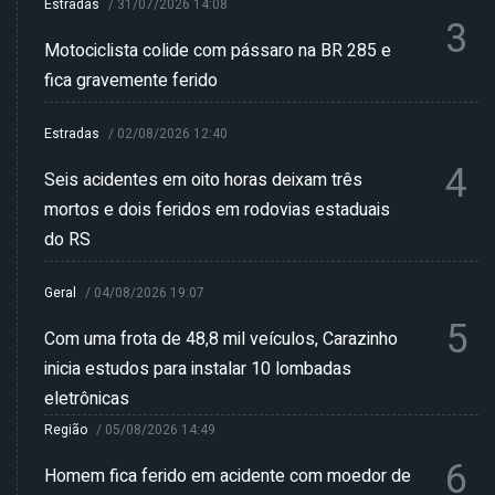
Estradas
/
31/07/2026 14:08
3
Motociclista colide com pássaro na BR 285 e
fica gravemente ferido
Estradas
/
02/08/2026 12:40
4
Seis acidentes em oito horas deixam três
mortos e dois feridos em rodovias estaduais
do RS
Geral
/
04/08/2026 19:07
5
Com uma frota de 48,8 mil veículos, Carazinho
inicia estudos para instalar 10 lombadas
eletrônicas
Região
/
05/08/2026 14:49
6
Homem fica ferido em acidente com moedor de