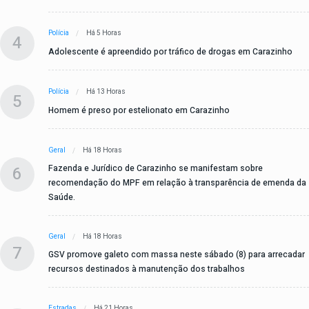
Polícia
Há 5 Horas
4
Adolescente é apreendido por tráfico de drogas em Carazinho
Polícia
Há 13 Horas
5
Homem é preso por estelionato em Carazinho
Geral
Há 18 Horas
6
Fazenda e Jurídico de Carazinho se manifestam sobre
recomendação do MPF em relação à transparência de emenda da
Saúde.
Geral
Há 18 Horas
7
GSV promove galeto com massa neste sábado (8) para arrecadar
recursos destinados à manutenção dos trabalhos
Estradas
Há 21 Horas