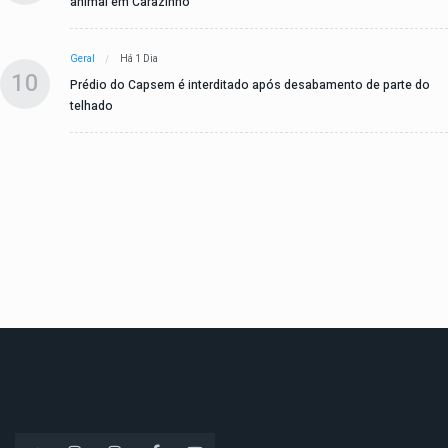
animal em Carazinho
Geral
Há 1 Dia
10
Prédio do Capsem é interditado após desabamento de parte do
telhado