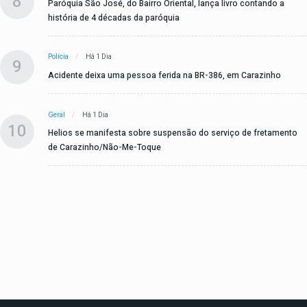
8
Paróquia São José, do Bairro Oriental, lança livro contando a
história de 4 décadas da paróquia
Polícia
Há 1 Dia
9
Acidente deixa uma pessoa ferida na BR-386, em Carazinho
Geral
Há 1 Dia
10
Helios se manifesta sobre suspensão do serviço de fretamento
de Carazinho/Não-Me-Toque