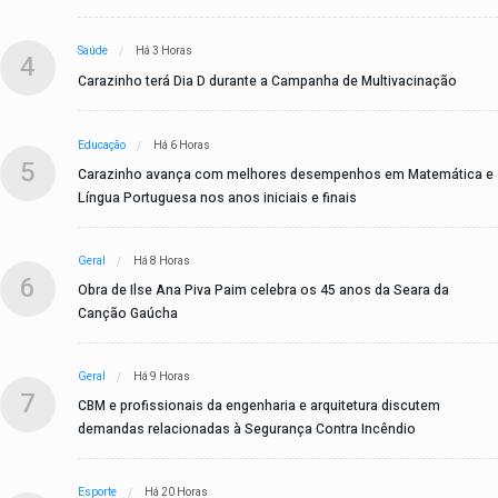
Saúde
Há 3 Horas
4
Carazinho terá Dia D durante a Campanha de Multivacinação
Educação
Há 6 Horas
5
Carazinho avança com melhores desempenhos em Matemática e
Língua Portuguesa nos anos iniciais e finais
Geral
Há 8 Horas
6
Obra de Ilse Ana Piva Paim celebra os 45 anos da Seara da
Canção Gaúcha
Geral
Há 9 Horas
7
CBM e profissionais da engenharia e arquitetura discutem
demandas relacionadas à Segurança Contra Incêndio
Esporte
Há 20 Horas