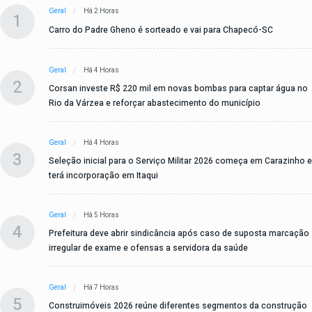
Geral
Há 2 Horas
1
Carro do Padre Gheno é sorteado e vai para Chapecó-SC
Geral
Há 4 Horas
2
Corsan investe R$ 220 mil em novas bombas para captar água no
Rio da Várzea e reforçar abastecimento do município
Geral
Há 4 Horas
3
Seleção inicial para o Serviço Militar 2026 começa em Carazinho e
terá incorporação em Itaqui
Geral
Há 5 Horas
4
Prefeitura deve abrir sindicância após caso de suposta marcação
irregular de exame e ofensas a servidora da saúde
Geral
Há 7 Horas
5
Construimóveis 2026 reúne diferentes segmentos da construção