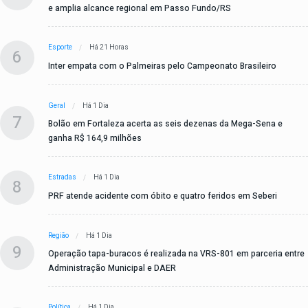
e amplia alcance regional em Passo Fundo/RS
Esporte
Há 21 Horas
6
Inter empata com o Palmeiras pelo Campeonato Brasileiro
Geral
Há 1 Dia
7
Bolão em Fortaleza acerta as seis dezenas da Mega-Sena e
ganha R$ 164,9 milhões
Estradas
Há 1 Dia
8
PRF atende acidente com óbito e quatro feridos em Seberi
Região
Há 1 Dia
9
Operação tapa-buracos é realizada na VRS-801 em parceria entre
Administração Municipal e DAER
Política
Há 1 Dia