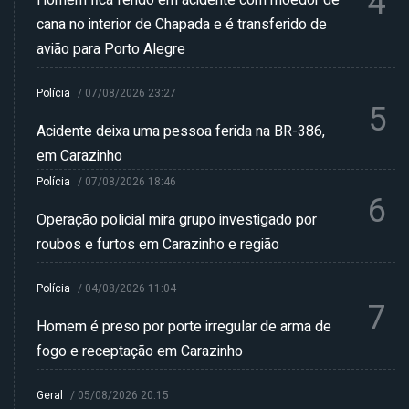
4
Homem fica ferido em acidente com moedor de
cana no interior de Chapada e é transferido de
avião para Porto Alegre
Polícia
/
07/08/2026 23:27
5
Acidente deixa uma pessoa ferida na BR-386,
em Carazinho
Polícia
/
07/08/2026 18:46
6
Operação policial mira grupo investigado por
roubos e furtos em Carazinho e região
Polícia
/
04/08/2026 11:04
7
Homem é preso por porte irregular de arma de
fogo e receptação em Carazinho
Geral
/
05/08/2026 20:15