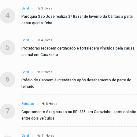
Geral
Há 3 Horas
4
Paróquia São José realiza 2º Bazar de Inverno da Cáritas a partir
desta quinta-feira
Geral
Há 4 Horas
5
Protetoras recebem certificado e fortalecem vínculos pela causa
animal em Carazinho
Geral
Há 6 Horas
6
Prédio do Capsem é interditado após desabamento de parte do
telhado
Estradas
Há 8 Horas
7
Capotamento é registrado na BR-285, em Carazinho, após colisão
entre dois veículos
Geral
Há 11 Horas