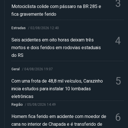
3
Motociclista colide com pássaro na BR 285 e
fica gravemente ferido
Estradas
/
02/08/2026 12:40
4
Seis acidentes em oito horas deixam três
mortos e dois feridos em rodovias estaduais
do RS
Geral
/
04/08/2026 19:07
5
Com uma frota de 48,8 mil veículos, Carazinho
inicia estudos para instalar 10 lombadas
eletrônicas
Região
/
05/08/2026 14:49
6
Homem fica ferido em acidente com moedor de
cana no interior de Chapada e é transferido de