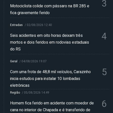
3
Motociclista colide com pássaro na BR 285 e
fica gravemente ferido
Estradas
/
02/08/2026 12:40
4
Seis acidentes em oito horas deixam três
mortos e dois feridos em rodovias estaduais
do RS
Geral
/
04/08/2026 19:07
5
Com uma frota de 48,8 mil veículos, Carazinho
inicia estudos para instalar 10 lombadas
eletrônicas
Região
/
05/08/2026 14:49
6
Homem fica ferido em acidente com moedor de
cana no interior de Chapada e é transferido de