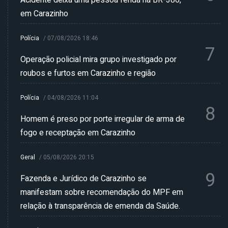
Acidente deixa uma pessoa ferida na BR-386,
em Carazinho
Polícia
/
07/08/2026 18:46
7
Operação policial mira grupo investigado por
roubos e furtos em Carazinho e região
Polícia
/
04/08/2026 11:04
8
Homem é preso por porte irregular de arma de
fogo e receptação em Carazinho
Geral
/
05/08/2026 20:15
9
Fazenda e Jurídico de Carazinho se
manifestam sobre recomendação do MPF em
relação à transparência de emenda da Saúde.