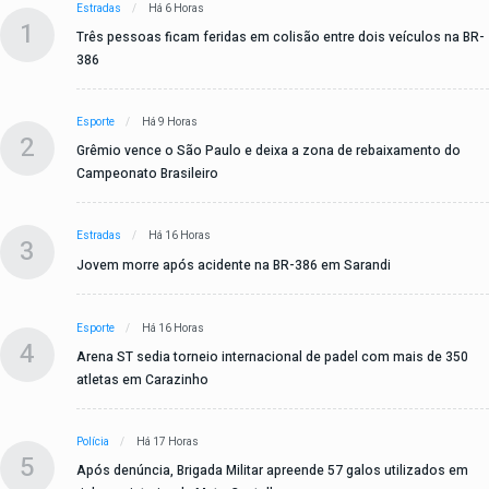
Estradas
Há 6 Horas
1
Três pessoas ficam feridas em colisão entre dois veículos na BR-
386
Esporte
Há 9 Horas
2
Grêmio vence o São Paulo e deixa a zona de rebaixamento do
Campeonato Brasileiro
Estradas
Há 16 Horas
3
Jovem morre após acidente na BR-386 em Sarandi
Esporte
Há 16 Horas
4
Arena ST sedia torneio internacional de padel com mais de 350
atletas em Carazinho
Polícia
Há 17 Horas
5
Após denúncia, Brigada Militar apreende 57 galos utilizados em