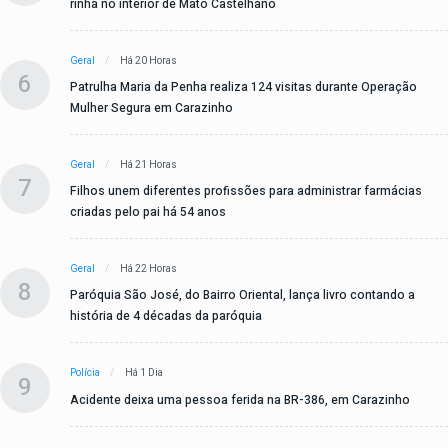
rinha no interior de Mato Castelhano
Geral
Há 20 Horas
6
Patrulha Maria da Penha realiza 124 visitas durante Operação
Mulher Segura em Carazinho
Geral
Há 21 Horas
7
Filhos unem diferentes profissões para administrar farmácias
criadas pelo pai há 54 anos
Geral
Há 22 Horas
8
Paróquia São José, do Bairro Oriental, lança livro contando a
história de 4 décadas da paróquia
Polícia
Há 1 Dia
9
Acidente deixa uma pessoa ferida na BR-386, em Carazinho