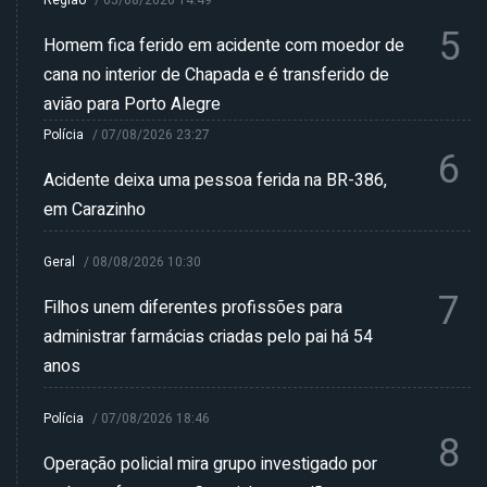
Região
/
05/08/2026 14:49
5
Homem fica ferido em acidente com moedor de
cana no interior de Chapada e é transferido de
avião para Porto Alegre
Polícia
/
07/08/2026 23:27
6
Acidente deixa uma pessoa ferida na BR-386,
em Carazinho
Geral
/
08/08/2026 10:30
7
Filhos unem diferentes profissões para
administrar farmácias criadas pelo pai há 54
anos
Polícia
/
07/08/2026 18:46
8
Operação policial mira grupo investigado por