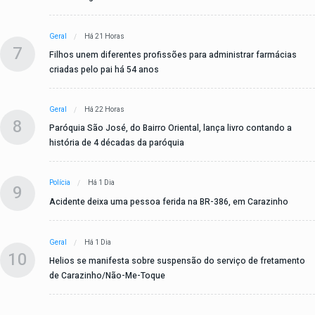
Geral
Há 21 Horas
7
Filhos unem diferentes profissões para administrar farmácias
criadas pelo pai há 54 anos
Geral
Há 22 Horas
8
Paróquia São José, do Bairro Oriental, lança livro contando a
história de 4 décadas da paróquia
Polícia
Há 1 Dia
9
Acidente deixa uma pessoa ferida na BR-386, em Carazinho
Geral
Há 1 Dia
10
Helios se manifesta sobre suspensão do serviço de fretamento
de Carazinho/Não-Me-Toque