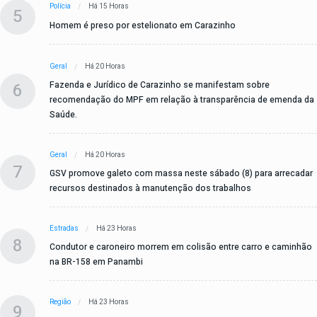
Polícia
Há 15 Horas
5
Homem é preso por estelionato em Carazinho
Geral
Há 20 Horas
6
Fazenda e Jurídico de Carazinho se manifestam sobre
recomendação do MPF em relação à transparência de emenda da
Saúde.
Geral
Há 20 Horas
7
GSV promove galeto com massa neste sábado (8) para arrecadar
recursos destinados à manutenção dos trabalhos
Estradas
Há 23 Horas
8
Condutor e caroneiro morrem em colisão entre carro e caminhão
na BR-158 em Panambi
Região
Há 23 Horas
9