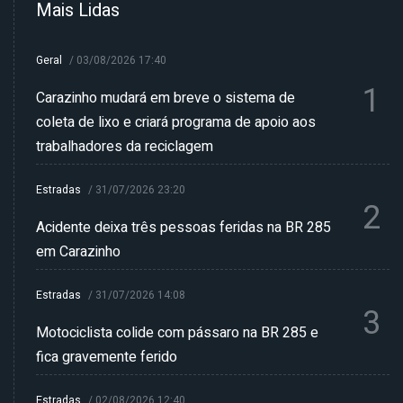
Mais Lidas
Geral
/
03/08/2026 17:40
1
Carazinho mudará em breve o sistema de
coleta de lixo e criará programa de apoio aos
trabalhadores da reciclagem
Estradas
/
31/07/2026 23:20
2
Acidente deixa três pessoas feridas na BR 285
em Carazinho
Estradas
/
31/07/2026 14:08
3
Motociclista colide com pássaro na BR 285 e
fica gravemente ferido
Estradas
/
02/08/2026 12:40