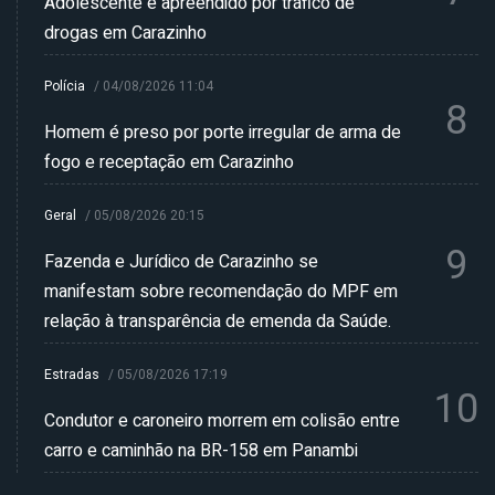
Adolescente é apreendido por tráfico de
drogas em Carazinho
Polícia
/
04/08/2026 11:04
8
Homem é preso por porte irregular de arma de
fogo e receptação em Carazinho
Geral
/
05/08/2026 20:15
9
Fazenda e Jurídico de Carazinho se
manifestam sobre recomendação do MPF em
relação à transparência de emenda da Saúde.
Estradas
/
05/08/2026 17:19
10
Condutor e caroneiro morrem em colisão entre
carro e caminhão na BR-158 em Panambi